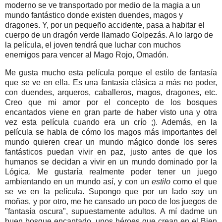
moderno se ve transportado por medio de la magia a un
mundo fantástico donde existen duendes, magos y
dragones. Y, por un pequeño accidente, pasa a habitar el
cuerpo de un dragón verde llamado Golpezás. A lo largo de
la película, el joven tendrá que luchar con muchos
enemigos para vencer al Mago Rojo, Omadón.
Me gusta mucho esta película porque el estilo de fantasía
que se ve en ella. Es una fantasía clásica a más no poder,
con duendes, arqueros, caballeros, magos, dragones, etc.
Creo que mi amor por el concepto de los bosques
encantados viene en gran parte de haber visto una y otra
vez esta película cuando era un crío ;). Además, en la
película se habla de cómo los magos más importantes del
mundo quieren crear un mundo mágico donde los seres
fantásticos puedan vivir en paz, justo antes de que los
humanos se decidan a vivir en un mundo dominado por la
Lógica. Me gustaría realmente poder tener un juego
ambientando en un mundo así, y con un
estilo
como el que
se ve en la película. Supongo que por un lado soy un
moñas, y por otro, me he cansado un poco de los juegos de
"fantasía oscura", supuestamente adultos. A mí dadme un
buen bosque encantado, unos héroes que crean en el Bien