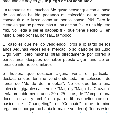
pregunta de hoy es
¿Qué juego de rol vendiste?
.
La respuesta es: ¡muchos! Me gusta pensar que con el paso
de los años he ido podando mi colección de rol hasta
conseguir que luzca como un bonito bonsai friki. Pero lo
cierto es que se parece más a una encina friki o una higuera
friki. No llega a ser el baobab friki que tiene Pedro Gil en
Murcia, pero bonsai, bonsai... tampoco.
El caso es que he ido vendiendo libros a lo largo de los
años. Algunas veces en el mercadillo solidario de las Ludo
Ergo Sum, pero muchas otras directamente por correo a
particulares, después de haber puesto algún anuncio en
foros de internet o similares.
Si hubiera que destacar alguna venta en particular,
destacaría que terminé vendiendo toda mi colección de
libros de "Mundo de Tinieblas". No es que fuera una
colección gigantesca, pero de "Mago" y "Mago: La Cruzada"
tenía probablemente unos 20 o 25 libros, de "Vampiro" una
docenita o así, y también un par de libros sueltos como el
básico de "Changeling" o "Combate" (que terminé
regalando, porque no había forma de venderlo). Todos estos