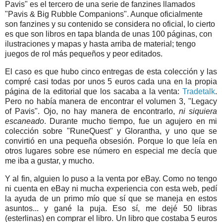
Pavis" es el tercero de una serie de fanzines llamados
"Pavis & Big Rubble Companions". Aunque oficialmente
son fanzines y su contenido se considera no oficial, lo cierto
es que son libros en tapa blanda de unas 100 páginas, con
ilustraciones y mapas y hasta arriba de material; tengo
juegos de rol más pequeños y peor editados.
El caso es que hubo cinco entregas de esta colección y las
compré casi todas por unos 5 euros cada una en la propia
página de la editorial que los sacaba a la venta:
Tradetalk
.
Pero no había manera de encontrar el volumen 3, "Legacy
of Pavis". Ojo, no hay manera de encontrarlo,
ni siquiera
escaneado
. Durante mucho tiempo, fue un agujero en mi
colección sobre "RuneQuest" y Glorantha, y uno que se
convirtió en una pequeña obsesión. Porque lo que leía en
otros lugares sobre ese número en especial me decía que
me iba a gustar, y mucho.
Y al fin, alguien lo puso a la venta por eBay. Como no tengo
ni cuenta en eBay ni mucha experiencia con esta web, pedí
la ayuda de un primo mío que sí que se maneja en estos
asuntos... y gané la puja. Eso sí, me dejé 50 libras
(esterlinas) en comprar el libro. Un libro que costaba 5 euros