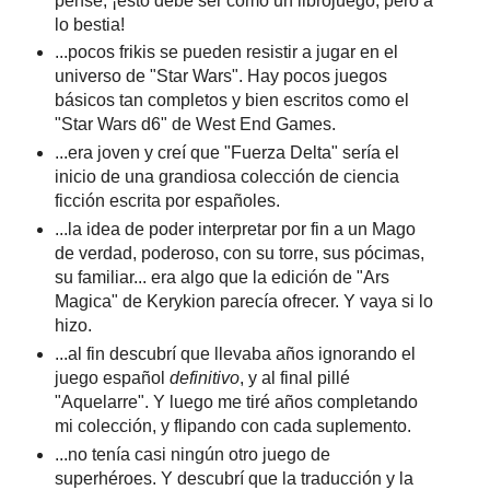
pensé, ¡esto debe ser como un librojuego, pero a
lo bestia!
...pocos frikis se pueden resistir a jugar en el
universo de "Star Wars". Hay pocos juegos
básicos tan completos y bien escritos como el
"Star Wars d6" de West End Games.
...era joven y creí que "Fuerza Delta" sería el
inicio de una grandiosa colección de ciencia
ficción escrita por españoles.
...la idea de poder interpretar por fin a un Mago
de verdad, poderoso, con su torre, sus pócimas,
su familiar... era algo que la edición de "Ars
Magica" de Kerykion parecía ofrecer. Y vaya si lo
hizo.
...al fin descubrí que llevaba años ignorando el
juego español
definitivo
, y al final pillé
"Aquelarre". Y luego me tiré años completando
mi colección, y flipando con cada suplemento.
...no tenía casi ningún otro juego de
superhéroes. Y descubrí que la traducción y la